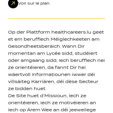
Voir sur le plan
Op der Plattform healthcareers.lu geet
et em berufflech Méiglechkeeten am
Navigation secondarie
Gesondheetsberäich. Wann Dir
momentan am Lycée sidd, studéiert
Sozial Netzwierker
oder amgaang sidd, Iech berufflech nei
ze orientéieren, da fannt Dir hei
Navigation pied de page
wäertvoll Informatiounen iwwer déi
villsäiteg Karriären, déi dëse Secteur
Gérer les cookies
ze bidden huet.
De Site huet d’Missioun, Iech ze
orientéieren, Iech ze motivéieren an
Iech op Ärem Wee an déi jeeweilege