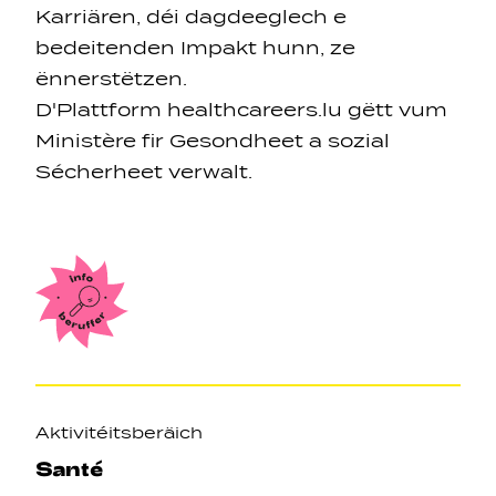
Karriären, déi dagdeeglech e
bedeitenden Impakt hunn, ze
ënnerstëtzen.
D'Plattform
healthcareers.lu
gëtt vum
Ministère fir Gesondheet a sozial
Sécherheet verwalt.
Axen
Aktivitéitsberäich
Santé