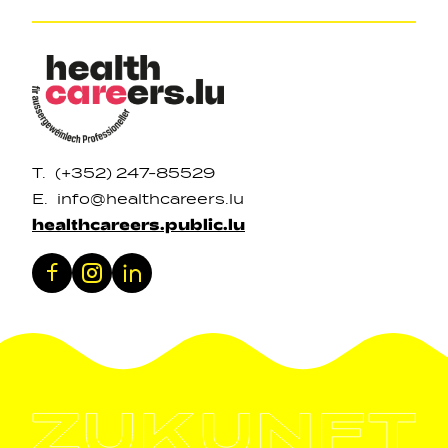
T.
(+352) 247-85529
E.
info@healthcareers.lu
healthcareers.public.lu
Facebook
Instagram
LinkedIn