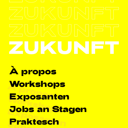
Haapt-Navigatioun
À propos
Workshops
À propos
Exposanten
Workshops
Jobs an Stagen
Exposanten
Praktesch