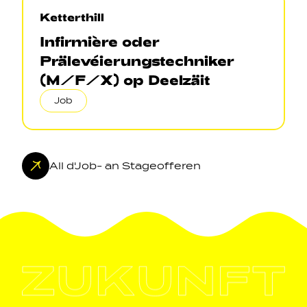
Ketterthill
Infirmière oder
Prälevéierungstechniker
(M/F/X) op Deelzäit
Job
All d'Job- an Stageofferen