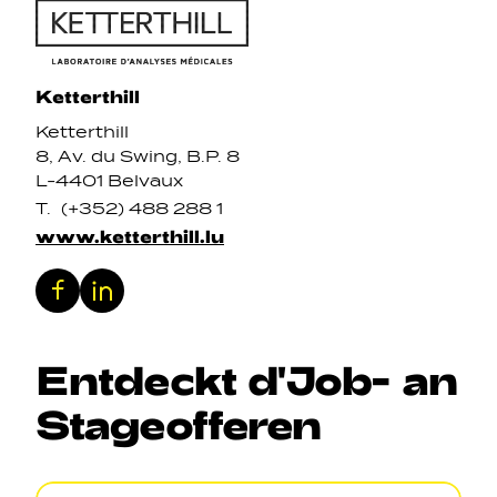
Ketterthill
Ketterthill
8, Av. du Swing, B.P. 8
L-4401 Belvaux
T.
(+352) 488 288 1
www.ketterthill.lu
Facebook
LinkedIn
Entdeckt
d'Job
-
an
Stageofferen