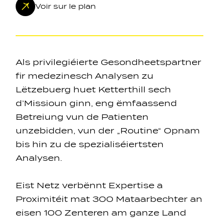
Voir sur le plan
Als privilegiéierte Gesondheetspartner
fir medezinesch Analysen zu
Navigation secondarie
Lëtzebuerg huet Ketterthill sech
d’Missioun ginn, eng ëmfaassend
Sozial Netzwierker
Betreiung vun de Patienten
unzebidden, vun der „Routine“ Opnam
Navigation pied de page
bis hin zu de spezialiséiertsten
Analysen.
Gérer les cookies
Eist Netz verbënnt Expertise a
Proximitéit mat 300 Mataarbechter an
eisen 100 Zenteren am ganze Land