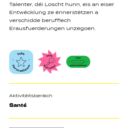
Talenter, déi Loscht hunn, eis an eiser
Entwécklung ze ënnerstëtzen a
verschidde berufflech
Erausfuerderungen unzegoen.
Axen
Aktivitéitsberäich
Santé