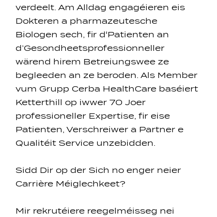
verdeelt. Am Alldag engagéieren eis
Dokteren a pharmazeutesche
Biologen sech, fir d'Patienten an
d’Gesondheetsprofessionneller
wärend hirem Betreiungswee ze
begleeden an ze beroden. Als Member
vum Grupp Cerba HealthCare baséiert
Ketterthill op iwwer 70 Joer
professioneller Expertise, fir eise
Patienten, Verschreiwer a Partner e
Qualitéit Service unzebidden.
Sidd Dir op der Sich no enger neier
Carrière Méiglechkeet?
Mir rekrutéiere reegelméisseg nei