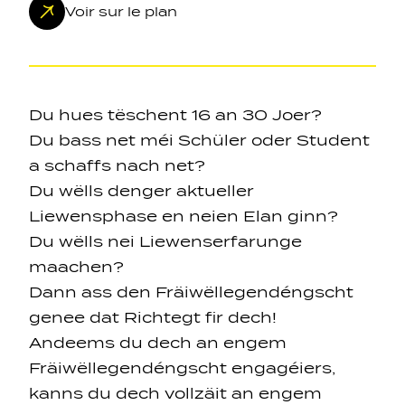
Voir sur le plan
Du hues tëschent 16 an 30 Joer?
Du bass net méi Schüler oder Student
Navigation secondarie
a schaffs nach net?
Du wëlls denger aktueller
Sozial Netzwierker
Liewensphase en neien Elan ginn?
Du wëlls nei Liewenserfarunge
Navigation pied de page
maachen?
Dann ass den Fräiwëllegendéngscht
Gérer les cookies
genee dat Richtegt fir dech!
Andeems du dech an engem
Fräiwëllegendéngscht engagéiers,
kanns du dech vollzäit an engem