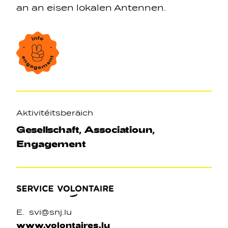
an an eisen
lokalen Antennen
.
Axen
Aktivitéitsberäich
Gesellschaft, Associatioun,
Engagement
E.
svi@snj.lu
www.volontaires.lu