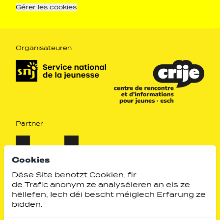
Gérer les cookies
Organisateuren
Partner
Cookies
Dëse Site benotzt Cookien, fir
de Trafic anonym ze analyséieren an eis ze
hëllefen, Iech déi bescht méiglech Erfarung ze
bidden.