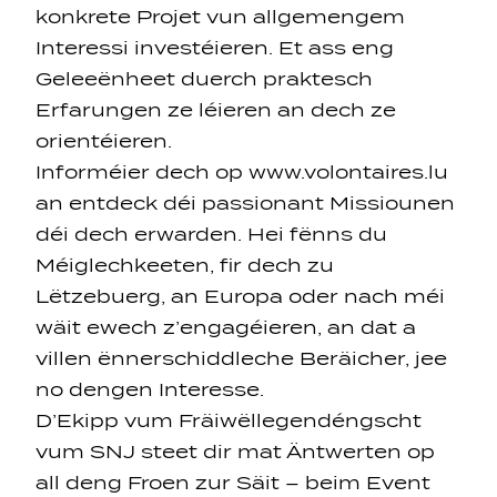
konkrete Projet vun allgemengem
Interessi investéieren. Et ass eng
Geleeënheet duerch praktesch
Erfarungen ze léieren an dech ze
orientéieren.
Informéier dech op
www.volontaires.lu
an entdeck déi passionant Missiounen
déi dech erwarden. Hei fënns du
Méiglechkeeten, fir dech zu
Lëtzebuerg, an Europa oder nach méi
wäit ewech z’engagéieren, an dat a
villen ënnerschiddleche Beräicher, jee
no dengen Interesse.
D’Ekipp vum Fräiwëllegendéngscht
vum SNJ steet dir mat Äntwerten op
all deng Froen zur Säit – beim Event