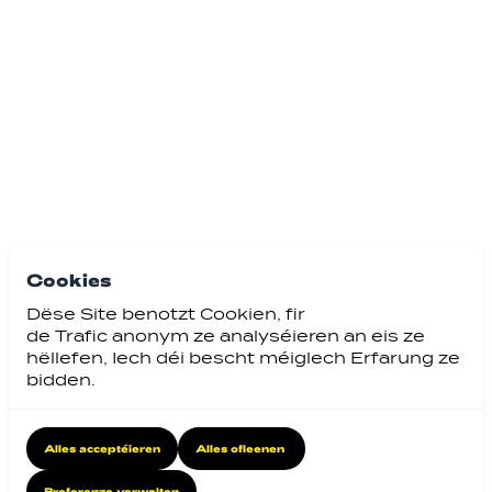
Cookies
Dëse Site benotzt Cookien, fir
de Trafic anonym ze analyséieren an eis ze
hëllefen, Iech déi bescht méiglech Erfarung ze
bidden.
Alles acceptéieren
Alles ofleenen
Preferenze verwalten