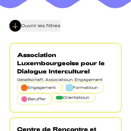
Ouvrir les filtres
Navigation secondarie
Association
Luxembourgeoise pour le
Sozial Netzwierker
Dialogue Interculturel
Gesellschaft, Associatioun, Engagement
Navigation pied de page
Engagement
Formatioun
Orientatioun
Gérer les cookies
Beruffer
Centre de Rencontre et