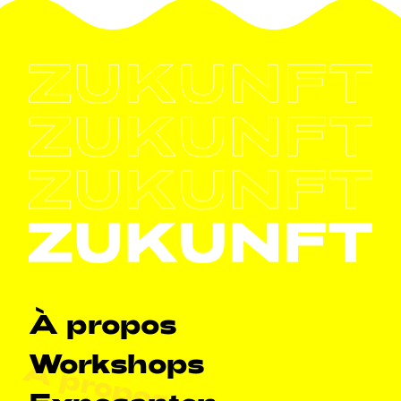
Haapt-Navigatioun
À propos
Workshops
À propos