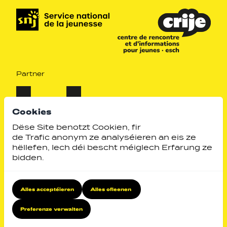
Partner
Cookies
Dëse Site benotzt Cookien, fir
de Trafic anonym ze analyséieren an eis ze
hëllefen, Iech déi bescht méiglech Erfarung ze
bidden.
Alles acceptéieren
Alles ofleenen
Identity by
Website by
Preferenze verwalten