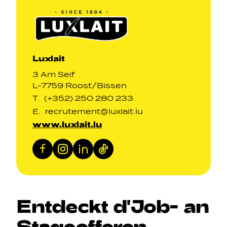
Luxlait
3 Am Seif
L-7759 Roost/Bissen
T.
(+352) 250 280 233
E.
recrutement@luxlait.lu
www.luxlait.lu
Facebook
Instagram
LinkedIn
TikTok
Entdeckt
d'Job
-
an
Stageofferen