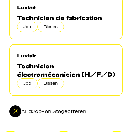
Luxlait
Technicien de fabrication
Job
Bissen
Luxlait
Technicien
électromécanicien (H/F/D)
Job
Bissen
All d'Job- an Stageofferen