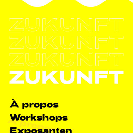
Haapt-Navigatioun
À propos
Workshops
À propos
Exposanten