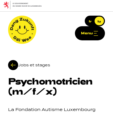
Skip to main content
fr
lu
Menu
Deng Zukunft - Däi Wee
Jobs et stages
Psychomotricien
Haapt-Navigatioun
(m/f/x)
La Fondation Autisme Luxembourg