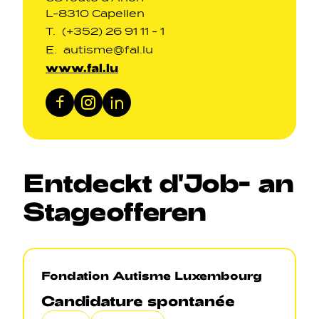
L-8310 Capellen
T.
(+352) 26 91 11 - 1
E.
autisme@fal.lu
www.fal.lu
Facebook
Instagram
LinkedIn
Entdeckt
d'Job
-
an
Stageofferen
Fondation Autisme Luxembourg
Candidature spontanée