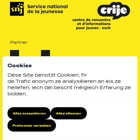
Partner
Cookies
Dëse Site benotzt Cookien, fir
de Trafic anonym ze analyséieren an eis ze
hëllefen, Iech déi bescht méiglech Erfarung ze
bidden.
Alles acceptéieren
Alles ofleenen
Identity by
Website by
Preferenze verwalten
Zeréck no uewen