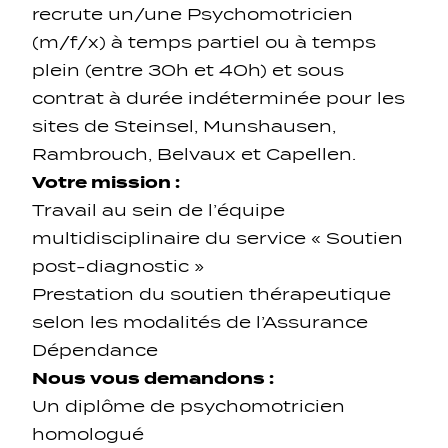
recrute un/une Psychomotricien
(m/f/x) à temps partiel ou à temps
plein (entre 30h et 40h) et sous
contrat à durée indéterminée pour les
sites de Steinsel, Munshausen,
Rambrouch, Belvaux et Capellen.
Navigation secondarie
Votre mission :
Travail au sein de l’équipe
Sozial Netzwierker
multidisciplinaire du service « Soutien
post-diagnostic »
Navigation pied de page
Prestation du soutien thérapeutique
selon les modalités de l’Assurance
Gérer les cookies
Dépendance
Nous vous demandons :
Un diplôme de psychomotricien
homologué