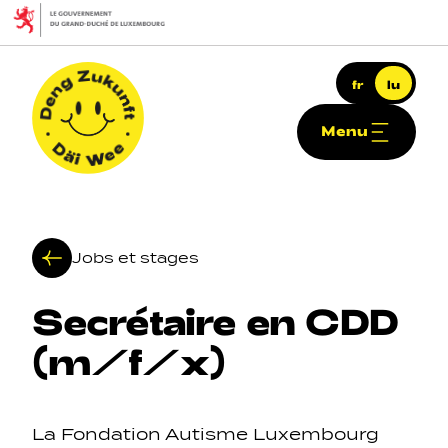
Skip to main content
fr
lu
Menu
Deng Zukunft - Däi Wee
Jobs et stages
Secrétaire
en
CDD
Haapt-Navigatioun
(m/f/x)
La Fondation Autisme Luxembourg