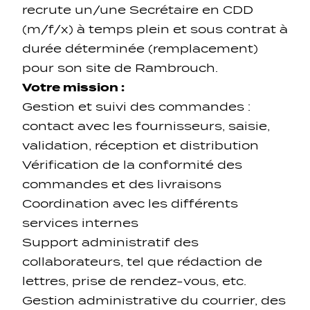
recrute un/une Secrétaire en CDD
(m/f/x) à temps plein et sous contrat à
durée déterminée (remplacement)
pour son site de Rambrouch.
Votre mission :
Gestion et suivi des commandes :
Navigation secondarie
contact avec les fournisseurs, saisie,
validation, réception et distribution
Sozial Netzwierker
Vérification de la conformité des
commandes et des livraisons
Navigation pied de page
Coordination avec les différents
services internes
Gérer les cookies
Support administratif des
collaborateurs, tel que rédaction de
lettres, prise de rendez-vous, etc.
Gestion administrative du courrier, des