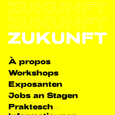
Haapt-Navigatioun
À propos
Workshops
À propos
Exposanten
Workshops
Jobs an Stagen
Exposanten
Praktesch