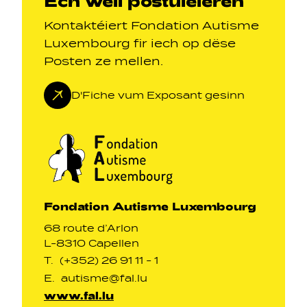
Ech wëll postuléieren
Kontaktéiert Fondation Autisme
Luxembourg fir iech op dëse
Posten ze mellen.
D'Fiche vum Exposant gesinn
Fondation Autisme Luxembourg
68 route d’Arlon
L-8310 Capellen
T.
(+352) 26 91 11 - 1
E.
autisme@fal.lu
www.fal.lu