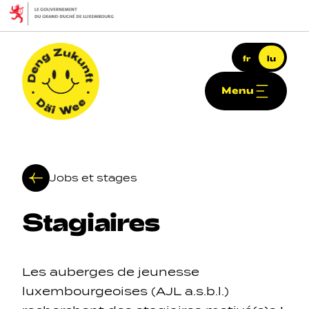
Skip to main content
fr
lu
Menu
Deng Zukunft - Däi Wee
Jobs et stages
Stagiaires
Haapt-Navigatioun
Les auberges de jeunesse
luxembourgeoises (AJL a.s.b.l.)