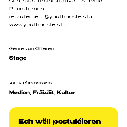
Centrale administrative – Service
Recrutement
recrutement@youthhostels.lu
www.youthhostels.lu
Genre vun Offeren
Stage
Aktivitéitsberäich
Medien, Fräizäit, Kultur
Ech wëll postuléieren