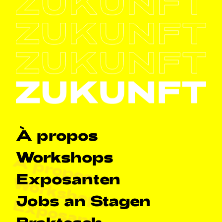
Haapt-Navigatioun
À propos
Workshops
À propos
Exposanten
Workshops
Jobs an Stagen
Exposanten