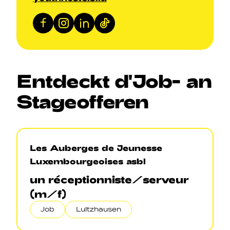
Facebook
Instagram
LinkedIn
TikTok
Entdeckt
d'Job
-
an
Stageofferen
Les Auberges de Jeunesse
Luxembourgeoises asbl
un réceptionniste/serveur
(m/f)
Job
Lultzhausen