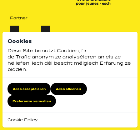
Partner
Cookies
Dëse Site benotzt Cookien, fir
de Trafic anonym ze analyséieren an eis ze
hëllefen, Iech déi bescht méiglech Erfarung ze
bidden.
Alles acceptéieren
Alles ofleenen
Identity by
Website by
Preferenze verwalten
Zeréck no uewen
Cookie Policy