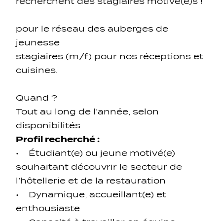
recherchent des stagiaires motivé(e)s !
pour le réseau des auberges de
jeunesse
stagiaires (m/f) pour nos réceptions et
cuisines.
Navigation secondarie
Quand ?
Sozial Netzwierker
Tout au long de l’année, selon
disponibilités
Navigation pied de page
Profil recherché :
• Étudiant(e) ou jeune motivé(e)
Gérer les cookies
souhaitant découvrir le secteur de
l’hôtellerie et de la restauration
• Dynamique, accueillant(e) et
enthousiaste