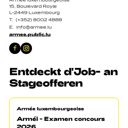
15, Boulevard Royal
L-2449 Luxembourg
T.
(+352) 8002 4888
E.
info@armee.lu
armee.public.lu
Facebook
Instagram
Entdeckt
d'Job
-
an
Stageofferen
Armée luxembourgeoise
Arméi - Examen concours
2026