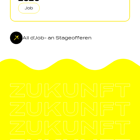
Job
All d'Job- an Stageofferen