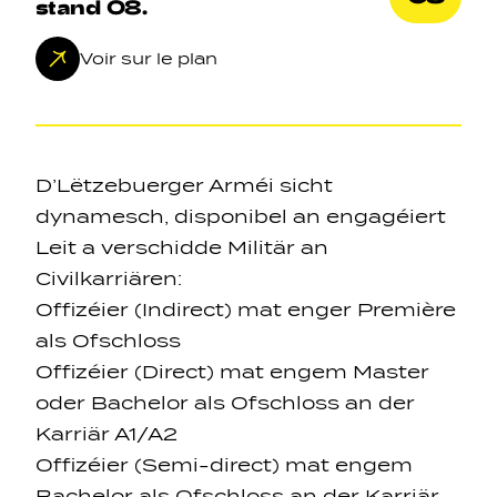
stand 08.
Voir sur le plan
Navigation secondarie
D’Lëtzebuerger Arméi sicht
dynamesch, disponibel an engagéiert
Leit a verschidde Militär an
Sozial Netzwierker
Civilkarriären:
Offizéier (Indirect) mat enger Première
Navigation pied de page
als Ofschloss
Offizéier (Direct) mat engem Master
Gérer les cookies
oder Bachelor als Ofschloss an der
Karriär A1/A2
Offizéier (Semi-direct) mat engem
Bachelor als Ofschloss an der Karriär