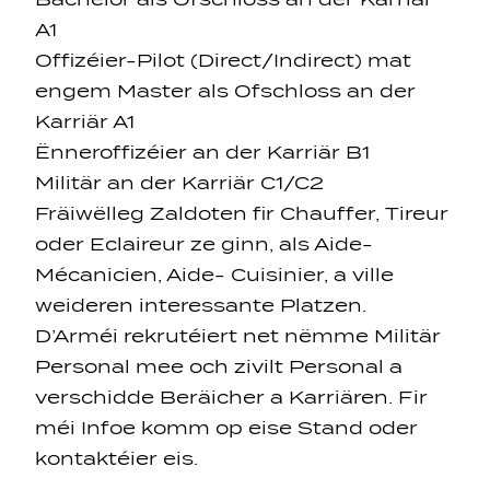
A1
Offizéier-Pilot (Direct/Indirect) mat
engem Master als Ofschloss an der
Karriär A1
Ënneroffizéier an der Karriär B1
Militär an der Karriär C1/C2
Fräiwëlleg Zaldoten fir Chauffer, Tireur
oder Eclaireur ze ginn, als Aide-
Mécanicien, Aide- Cuisinier, a ville
weideren interessante Platzen.
D’Arméi rekrutéiert net nëmme Militär
Personal mee och zivilt Personal a
verschidde Beräicher a Karriären. Fir
méi Infoe komm op eise Stand oder
kontaktéier eis.