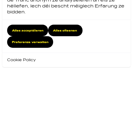
de Trafic anonym ze analyséieren an eis ze
hëllefen, Iech déi bescht méiglech Erfarung ze
bidden.
Alles acceptéieren
Alles ofleenen
Preferenze verwalten
Cookie Policy