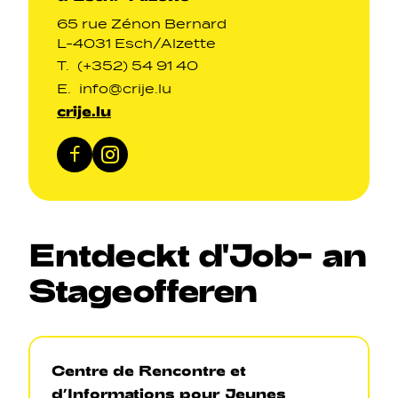
65 rue Zénon Bernard
L-4031 Esch/Alzette
T.
(+352) 54 91 40
E.
info@crije.lu
crije.lu
Facebook
Instagram
Entdeckt
d'Job
-
an
Stageofferen
Centre de Rencontre et
d’Informations pour Jeunes