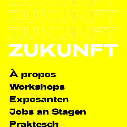
Haapt-Navigatioun
À propos
Workshops
À propos
Exposanten
Workshops
Jobs an Stagen
Exposanten
Praktesch