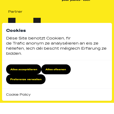
Partner
Cookies
Dëse Site benotzt Cookien, fir
de Trafic anonym ze analyséieren an eis ze
hëllefen, Iech déi bescht méiglech Erfarung ze
bidden.
Alles acceptéieren
Alles ofleenen
Identity by
Website by
Preferenze verwalten
Zeréck no uewen
Cookie Policy