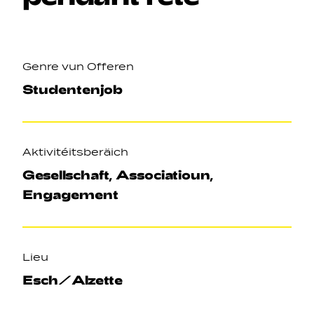
Genre vun Offeren
Studentenjob
Navigation secondarie
Aktivitéitsberäich
Sozial Netzwierker
Gesellschaft, Associatioun,
Engagement
Navigation pied de page
Gérer les cookies
Lieu
Esch/Alzette