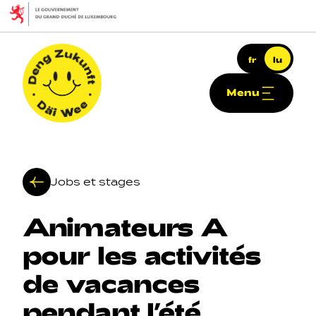
Skip to main content
fr
lu
Menu
Deng Zukunft - Däi Wee
Jobs et stages
Animateurs
A
Haapt-Navigatioun
pour
les
activités
de
vacances
pendant
l’été