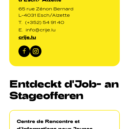
65 rue Zénon Bernard
L-4031 Esch/Alzette
T.
(+352) 54 91 40
E.
info@crije.lu
crije.lu
Facebook
Instagram
Entdeckt
d'Job
-
an
Stageofferen
Centre de Rencontre et
d’Informations pour Jeunes