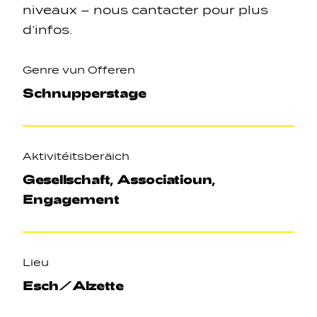
niveaux – nous cantacter pour plus
d’infos.
Genre vun Offeren
Schnupperstage
Navigation secondarie
Aktivitéitsberäich
Sozial Netzwierker
Gesellschaft, Associatioun,
Engagement
Navigation pied de page
Gérer les cookies
Lieu
Esch/Alzette