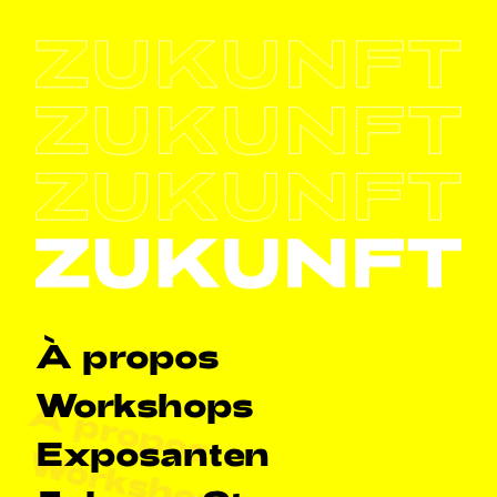
Haapt-Navigatioun
À propos
Workshops
À propos
Exposanten
Workshops