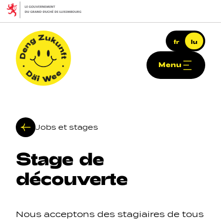
Skip to main content
fr
lu
Menu
Deng Zukunft - Däi Wee
Jobs et stages
Stage
de
Haapt-Navigatioun
découverte
Nous acceptons des stagiaires de tous