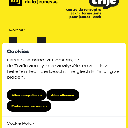
Partner
Cookies
Dëse Site benotzt Cookien, fir
de Trafic anonym ze analyséieren an eis ze
hëllefen, Iech déi bescht méiglech Erfarung ze
bidden.
Alles acceptéieren
Alles ofleenen
Identity by
Website by
Preferenze verwalten
Zeréck no uewen
Cookie Policy