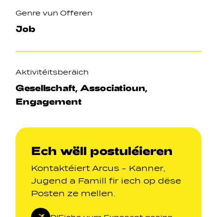
Genre vun Offeren
Job
Aktivitéitsberäich
Gesellschaft, Associatioun,
Engagement
Ech wëll postuléieren
Kontaktéiert Arcus - Kanner,
Jugend a Famill fir iech op dëse
Posten ze mellen.