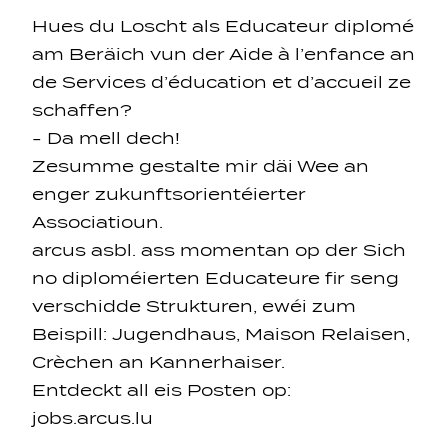
Hues du Loscht als Educateur diplomé
am Beräich vun der Aide à l’enfance an
de Services d’éducation et d’accueil ze
schaffen?
- Da mell dech!
Navigation secondarie
Zesumme gestalte mir däi Wee an
enger zukunftsorientéierter
Associatioun.
Sozial Netzwierker
arcus asbl. ass momentan op der Sich
no diploméierten Educateure fir seng
Navigation pied de page
verschidde Strukturen, ewéi zum
Beispill: Jugendhaus, Maison Relaisen,
Gérer les cookies
Crèchen an Kannerhaiser.
Entdeckt all eis Posten op:
jobs.arcus.lu