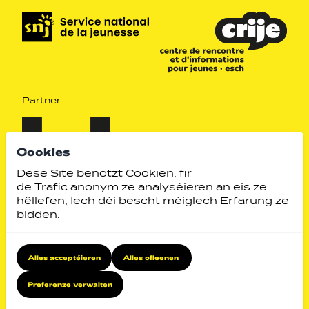
Partner
Cookies
Dëse Site benotzt Cookien, fir
de Trafic anonym ze analyséieren an eis ze
hëllefen, Iech déi bescht méiglech Erfarung ze
bidden.
Alles acceptéieren
Alles ofleenen
Identity by
Website by
Preferenze verwalten