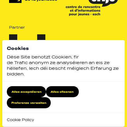
Partner
Cookies
Dëse Site benotzt Cookien, fir
de Trafic anonym ze analyséieren an eis ze
hëllefen, Iech déi bescht méiglech Erfarung ze
bidden.
Alles acceptéieren
Alles ofleenen
Identity by
Website by
Preferenze verwalten
Zeréck no uewen
Cookie Policy