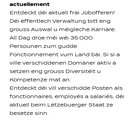
actuellement
Entdeckt déi aktuell fräi Jobofferen!
Déi ëffentlech Verwaltung bitt eng
grouss Auswal u méigleche Karriäre.
All Dag droe méi wéi 35.000
Persounen zum gudde
Navigation secondarie
Fonctionnement vum Land bäi. Si si a
ville verschiddenen Domäner aktiv a
Sozial Netzwierker
setzen eng grouss Diversitéit u
Kompetenze mat an.
Navigation pied de page
Entdeckt déi vill verschidde Posten als
fonctionnaires
,
employés
a
salariés
, déi
Gérer les cookies
aktuell beim Lëtzebuerger Staat ze
besetze sinn.