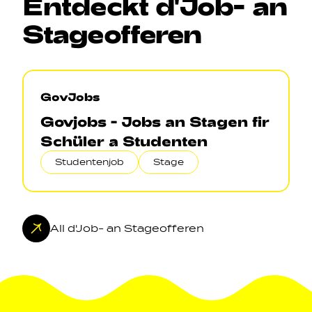
Entdeckt
d'Job
-
an
Stageofferen
GovJobs
Govjobs - Jobs an Stagen fir
Schüler a Studenten
Studentenjob
Stage
All d'Job- an Stageofferen