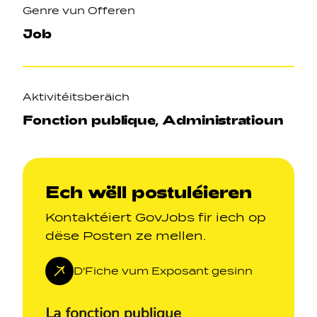
Genre vun Offeren
Job
Aktivitéitsberäich
Fonction publique, Administratioun
Ech wëll postuléieren
Kontaktéiert GovJobs fir iech op
dëse Posten ze mellen.
D'Fiche vum Exposant gesinn