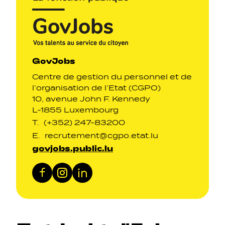
GovJobs
Centre de gestion du personnel et de
l’organisation de l’Etat (CGPO)
10, avenue John F. Kennedy
L-1855 Luxembourg
T.
(+352) 247-83200
E.
recrutement@cgpo.etat.lu
govjobs.public.lu
Facebook
Instagram
LinkedIn