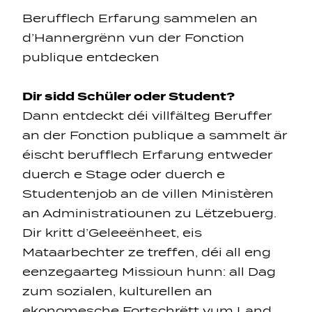
Berufflech Erfarung sammelen an
d’Hannergrënn vun der Fonction
publique entdecken
Dir sidd Schüler oder Student?
Navigation secondarie
Dann entdeckt déi villfälteg Beruffer
an der Fonction publique a sammelt är
éischt berufflech Erfarung entweder
Sozial Netzwierker
duerch e Stage oder duerch e
Studentenjob an de villen Ministèren
Navigation pied de page
an Administratiounen zu Lëtzebuerg.
Dir kritt d’Geleeënheet, eis
Gérer les cookies
Mataarbechter ze treffen, déi all eng
eenzegaarteg Missioun hunn: all Dag
zum sozialen, kulturellen an
ekonomesche Fortschrëtt vum Land