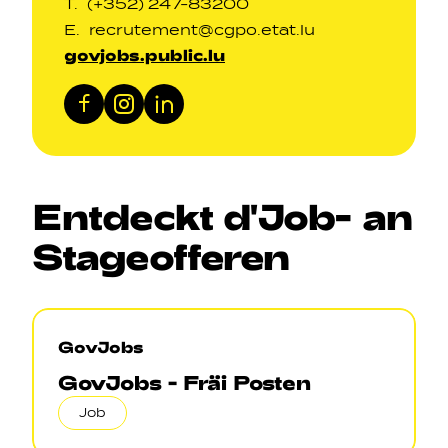
T.
(+352) 247-83200
E.
recrutement@cgpo.etat.lu
govjobs.public.lu
Facebook
Instagram
LinkedIn
Entdeckt
d'Job
-
an
Stageofferen
GovJobs
GovJobs - Fräi Posten
Job