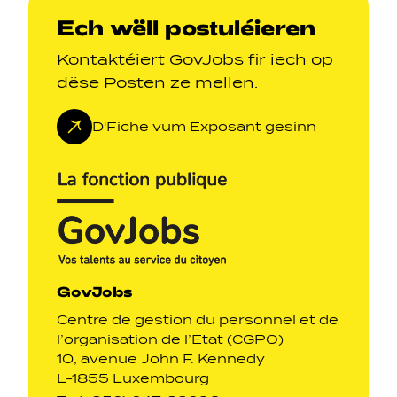
Ech wëll postuléieren
Kontaktéiert GovJobs fir iech op
dëse Posten ze mellen.
D'Fiche vum Exposant gesinn
GovJobs
Centre de gestion du personnel et de
l’organisation de l’Etat (CGPO)
10, avenue John F. Kennedy
L-1855 Luxembourg