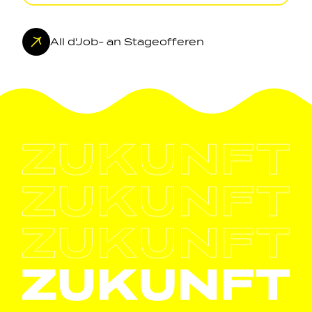
All d'Job- an Stageofferen