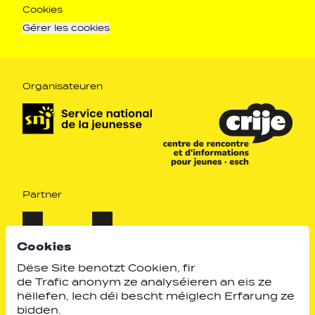
Cookies
Gérer les cookies
Organisateuren
Partner
Cookies
Dëse Site benotzt Cookien, fir
de Trafic anonym ze analyséieren an eis ze
hëllefen, Iech déi bescht méiglech Erfarung ze
bidden.