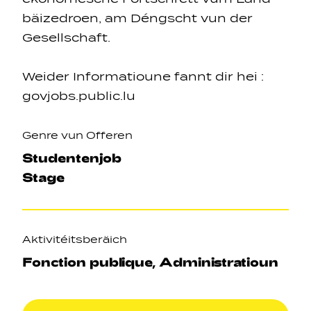
bäizedroen, am Déngscht vun der
Gesellschaft.
Weider Informatioune fannt dir hei :
govjobs.public.lu
Genre vun Offeren
Studentenjob
Stage
Aktivitéitsberäich
Fonction publique, Administratioun