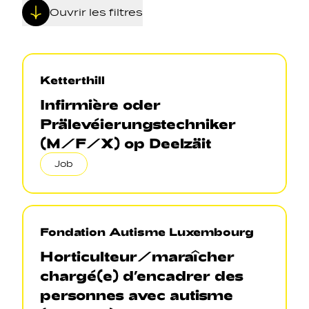
Ouvrir les filtres
Ketterthill
Infirmière oder
Navigation secondarie
Prälevéierungstechniker
(M/F/X) op Deelzäit
Sozial Netzwierker
Job
Navigation pied de page
Fondation Autisme Luxembourg
Gérer les cookies
Horticulteur/maraîcher
chargé(e) d’encadrer des
personnes avec autisme