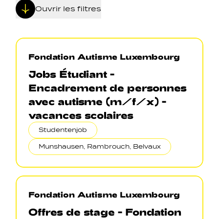
Ouvrir les filtres
Fondation Autisme Luxembourg
Jobs Étudiant -
Navigation secondarie
Encadrement de personnes
avec autisme (m/f/x) -
Sozial Netzwierker
vacances scolaires
Studentenjob
Navigation pied de page
Munshausen, Rambrouch, Belvaux
Gérer les cookies
Fondation Autisme Luxembourg
Offres de stage - Fondation