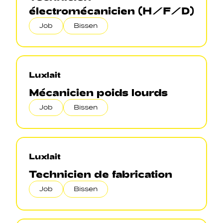
électromécanicien (H/F/D)
Job
Bissen
Luxlait
Mécanicien poids lourds
Job
Bissen
Luxlait
Technicien de fabrication
Job
Bissen